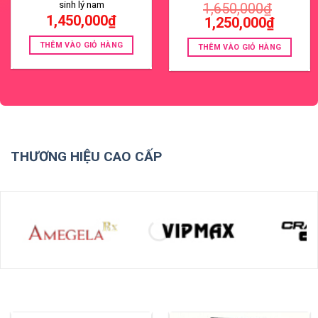
sinh lý nam
1,650,000
₫
1,450,000
₫
Giá
Giá
1,250,000
₫
gốc
hiện
là:
tại
THÊM VÀO GIỎ HÀNG
1,650,000₫.
là:
THÊM VÀO GIỎ HÀNG
1,250,000
THƯƠNG HIỆU CAO CẤP