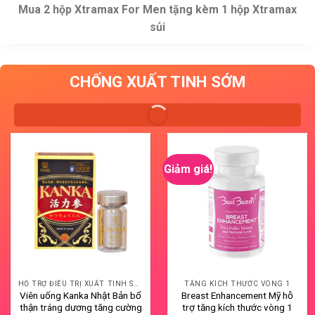
Mua 2 hộp Xtramax For Men tặng kèm 1 hộp Xtramax
sủi
CHỐNG XUẤT TINH SỚM
Giảm giá!
HỖ TRỢ ĐIỀU TRỊ XUẤT TINH SỚM
TĂNG KÍCH THƯỚC VÒNG 1
Viên uống Kanka Nhật Bản bổ
Breast Enhancement Mỹ hỗ
thận tráng dương tăng cường
trợ tăng kích thước vòng 1