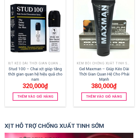
XỊT KÉO DÀI THỜI GIAN QUAN HỆ
KEM BÔI CHỐNG XUẤT TINH SỚM
Stud 100 – Chai xịt giúp tăng
Gel Maxman – Giúp Kéo Dài
thời gian quan hệ hiệu quả cho
Thời Gian Quan Hệ Cho Phái
nam
Mạnh
320,000
₫
380,000
₫
THÊM VÀO GIỎ HÀNG
THÊM VÀO GIỎ HÀNG
XỊT HỖ TRỢ CHỐNG XUẤT TINH SỚM