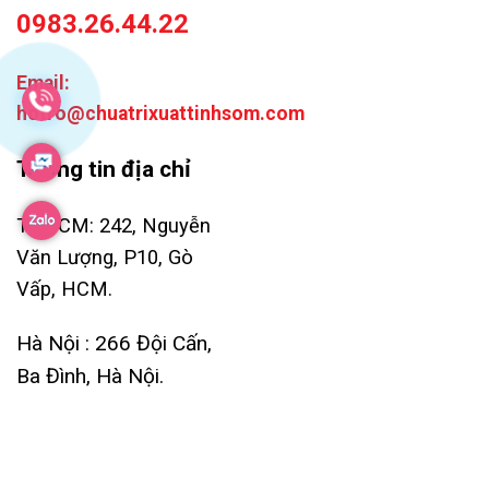
0983.26.44.22
Email:
hotro@chuatrixuattinhsom.com
Thông tin địa chỉ
TP.HCM: 242, Nguyễn
Văn Lượng, P10, Gò
Vấp, HCM.
Hà Nội : 266 Đội Cấn,
Ba Đình, Hà Nội.