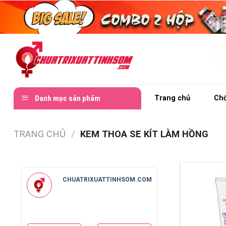
Skip
to
content
Danh mục sản phẩm
Trang chủ
Chố
TRANG CHỦ
/
KEM THOA SE KÍT LÀM HỒNG
CHUATRIXUATTINHSOM.COM