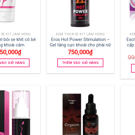
 SE KÍT LÀM HỒNG
KEM THOA SE KÍT LÀM HỒNG
KE
l bôi se khít cô bé
Eros Hot Power Stimulation –
Exc
g khoái cảm
Gel tăng cực khoái cho phái nữ
cấp
250,000
₫
750,000
₫
99
VÀO GIỎ HÀNG
THÊM VÀO GIỎ HÀNG