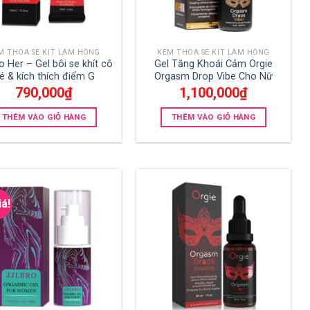
M THOA SE KÍT LÀM HỒNG
KEM THOA SE KÍT LÀM HỒNG
o Her – Gel bôi se khít cô
Gel Tăng Khoái Cảm Orgie
é & kích thích điểm G
Orgasm Drop Vibe Cho Nữ
790,000
₫
1,100,000
₫
THÊM VÀO GIỎ HÀNG
THÊM VÀO GIỎ HÀNG
iá!