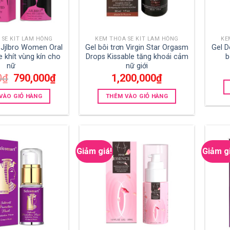
 SE KÍT LÀM HỒNG
KEM THOA SE KÍT LÀM HỒNG
KE
n Jjlbro Women Oral
Gel bôi trơn Virgin Star Orgasm
Gel D
 khít vùng kín cho
Drops Kissable tăng khoái cảm
b
nữ
nữ giới
Giá
Giá
0
₫
790,000
₫
1,200,000
₫
gốc
hiện
là:
tại
VÀO GIỎ HÀNG
THÊM VÀO GIỎ HÀNG
990,000₫.
là:
790,000₫.
Giảm giá!
Giảm g