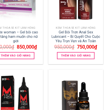
M THOA SE KÍT LÀM HỒNG
KEM THOA SE KÍT LÀM HỒNG
ite woman – Gel bôi cao
Gel Bôi Trơn Anal Sex
 tăng ham muốn cho nữ
Lubricant – Bí Quyết Cho Cuộc
giới
Yêu Trọn Vẹn và An Toàn
Giá
Giá
Giá
Giá
0,000
₫
850,000
₫
950,000
₫
750,000
₫
gốc
hiện
gốc
hiện
là:
tại
là:
tại
THÊM VÀO GIỎ HÀNG
THÊM VÀO GIỎ HÀNG
990,000₫.
là:
950,000₫.
là:
850,000₫.
750,000