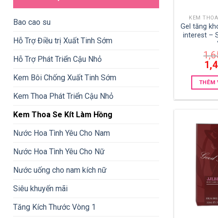
KEM THOA
Bao cao su
Gel tăng k
interest – 
Hỗ Trợ Điều trị Xuất Tinh Sớm
1,6
Hỗ Trợ Phát Triển Cậu Nhỏ
Giá
1,
gốc
là:
Kem Bôi Chống Xuất Tinh Sớm
THÊM 
1,65
Kem Thoa Phát Triển Cậu Nhỏ
Kem Thoa Se Kít Làm Hồng
Nước Hoa Tình Yêu Cho Nam
Nước Hoa Tình Yêu Cho Nữ
Nước uống cho nam kích nữ
Siêu khuyến mãi
Tăng Kích Thước Vòng 1