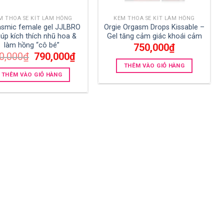
M THOA SE KÍT LÀM HỒNG
KEM THOA SE KÍT LÀM HỒNG
smic female gel JJLBRO
Orgie Orgasm Drops Kissable –
iúp kích thích nhũ hoa &
Gel tăng cảm giác khoái cảm
làm hồng “cô bé”
750,000
₫
Giá
Giá
0,000
₫
790,000
₫
gốc
hiện
THÊM VÀO GIỎ HÀNG
là:
tại
THÊM VÀO GIỎ HÀNG
990,000₫.
là:
790,000₫.