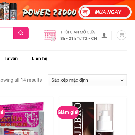
THỜI GIAN MỞ CỬA
8h - 21h Từ T2 - CN
Tư vấn
Liên hệ
owing all 14 results
iá!
Giảm giá!