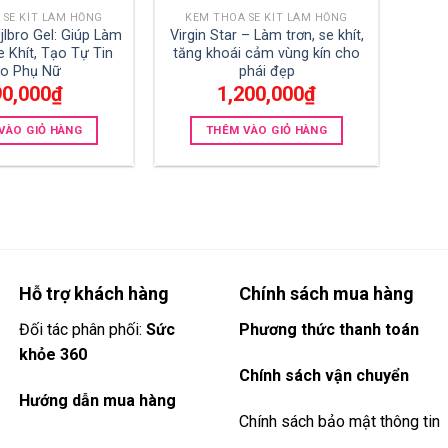
 SE KÍT LÀM HỒNG
KEM THOA SE KÍT LÀM HỒNG
jlbro Gel: Giúp Làm
Virgin Star – Làm trơn, se khít,
 Khít, Tạo Tự Tin
tăng khoái cảm vùng kín cho
o Phụ Nữ
phái đẹp
90,000
₫
1,200,000
₫
VÀO GIỎ HÀNG
THÊM VÀO GIỎ HÀNG
Hỗ trợ khách hàng
Chính sách mua hàng
Đối tác phân phối:
Sức
Phương thức thanh toán
khỏe 360
Chính sách vận chuyển
Hướng dẫn mua hàng
Chính sách bảo mật thông tin