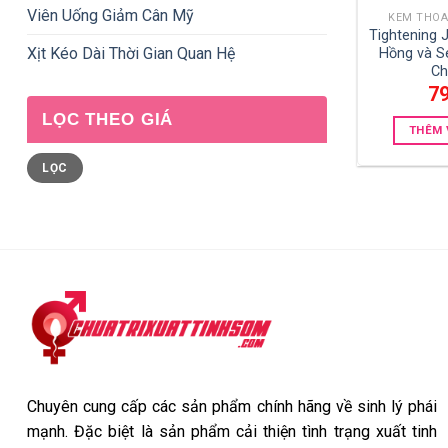
Viên Uống Giảm Cân Mỹ
KEM THOA
Tightening J
Xịt Kéo Dài Thời Gian Quan Hệ
Hồng và Se
Ch
7
LỌC THEO GIÁ
THÊM 
Giá
Giá
LỌC
tối
tối
thiểu
đa
Chuyên cung cấp các sản phẩm chính hãng về sinh lý phái
mạnh. Đặc biệt là sản phẩm cải thiện tình trạng xuất tinh