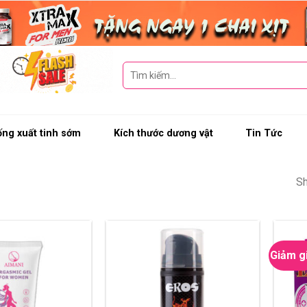
Tìm
kiếm:
ng xuất tinh sớm
Kích thước dương vật
Tin Tức
Sh
Giảm g