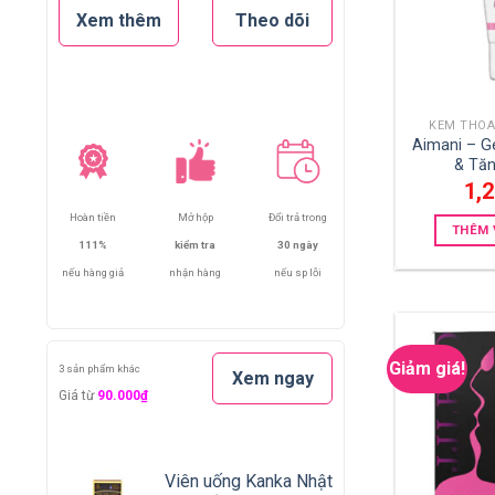
Xem thêm
Theo dõi
KEM THOA
Aimani – Ge
& Tăn
1,
Hoàn tiền
Mở hộp
Đổi trả trong
THÊM 
111%
kiểm tra
30 ngày
nếu hàng giả
nhận hàng
nếu sp lỗi
Giảm giá!
3 sản phẩm khác
Xem ngay
Giá từ
90.000₫
Viên uống Kanka Nhật