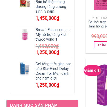
Bản bổ thận tráng
dương tăng cường
sinh lý nam
1,450,000
₫
KEM THOA
Gel bôi trơ
làm hồng se
Breast Enhancement
Mỹ hỗ trợ tăng kích
990,00
thước vòng 1
THÊM 
1,650,000
₫
Giá
Giá
1,250,000
₫
gốc
hiện
là:
tại
Gel tăng thời gian cao
1,650,000₫.
là:
cấp Sta-Erect Delay
Giảm giá!
1,250,000₫.
Cream for Men dành
cho nam giới
1,250,000
₫
DANH MỤC SẢN PHẨM