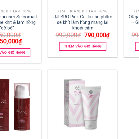
 SE KÍT LÀM HỒNG
KEM THOA SE KÍT LÀM HỒNG
KE
hoái cảm Selcomart
JJLBRO Pink Gel là sản phẩm
ORga
Se khít & làm hồng
se khít làm hồng mang lại
– G
“cô bé”
khoái cảm
Giá
Giá
50,000
₫
990,000
₫
790,000
₫
99
gốc
hiện
Giá
450,000
₫
là:
tại
hiện
THÊM VÀO GIỎ HÀNG
990,000₫.
là:
tại
790,000₫.
VÀO GIỎ HÀNG
0,000₫.
là:
1,450,000₫.