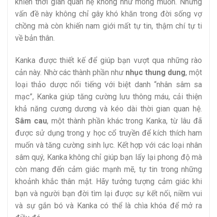
khiến thời gian quan hệ không như mong muốn. Những
vấn đề này không chỉ gây khó khăn trong đời sống vợ
chồng mà còn khiến nam giới mất tự tin, thậm chí tự ti
về bản thân.
Kanka được thiết kế để giúp bạn vượt qua những rào
cản này. Nhờ các thành phần như
nhục thung dung
, một
loại thảo dược nổi tiếng với biệt danh “nhân sâm sa
mạc”, Kanka giúp tăng cường lưu thông máu, cải thiện
khả năng cương dương và kéo dài thời gian quan hệ.
Sâm cau
, một thành phần khác trong Kanka, từ lâu đã
được sử dụng trong y học cổ truyền để kích thích ham
muốn và tăng cường sinh lực. Kết hợp với các loại nhân
sâm quý, Kanka không chỉ giúp bạn lấy lại phong độ mà
còn mang đến cảm giác mạnh mẽ, tự tin trong những
khoảnh khắc thân mật. Hãy tưởng tượng cảm giác khi
bạn và người bạn đời tìm lại được sự kết nối, niềm vui
và sự gắn bó và Kanka có thể là chìa khóa để mở ra