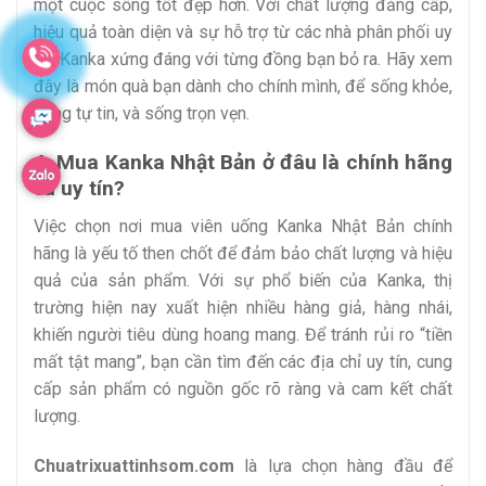
một cuộc sống tốt đẹp hơn. Với chất lượng đẳng cấp,
hiệu quả toàn diện và sự hỗ trợ từ các nhà phân phối uy
tín, Kanka xứng đáng với từng đồng bạn bỏ ra. Hãy xem
đây là món quà bạn dành cho chính mình, để sống khỏe,
sống tự tin, và sống trọn vẹn.
4. Mua Kanka Nhật Bản ở đâu là chính hãng
và uy tín?
Việc chọn nơi mua viên uống Kanka Nhật Bản chính
hãng là yếu tố then chốt để đảm bảo chất lượng và hiệu
quả của sản phẩm. Với sự phổ biến của Kanka, thị
trường hiện nay xuất hiện nhiều hàng giả, hàng nhái,
khiến người tiêu dùng hoang mang. Để tránh rủi ro “tiền
mất tật mang”, bạn cần tìm đến các địa chỉ uy tín, cung
cấp sản phẩm có nguồn gốc rõ ràng và cam kết chất
lượng.
Chuatrixuattinhsom.com
là lựa chọn hàng đầu để