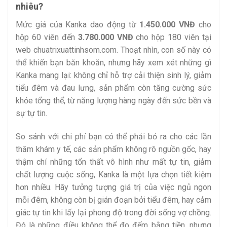
nhiêu?
Mức giá của Kanka dao động từ
1.450.000 VNĐ
cho
hộp 60 viên đến
3.780.000 VNĐ
cho hộp 180 viên tại
web chuatrixuattinhsom.com. Thoạt nhìn, con số này có
thể khiến bạn băn khoăn, nhưng hãy xem xét những gì
Kanka mang lại: không chỉ hỗ trợ cải thiện sinh lý, giảm
tiểu đêm và đau lưng, sản phẩm còn tăng cường sức
khỏe tổng thể, từ năng lượng hàng ngày đến sức bền và
sự tự tin.
So sánh với chi phí bạn có thể phải bỏ ra cho các lần
thăm khám y tế, các sản phẩm không rõ nguồn gốc, hay
thậm chí những tổn thất vô hình như mất tự tin, giảm
chất lượng cuộc sống, Kanka là một lựa chọn tiết kiệm
hơn nhiều. Hãy tưởng tượng giá trị của việc ngủ ngon
mỗi đêm, không còn bị gián đoạn bởi tiểu đêm, hay cảm
giác tự tin khi lấy lại phong độ trong đời sống vợ chồng.
Đó là những điều không thể đo đếm bằng tiền, nhưng