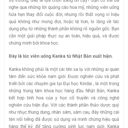
thị trường, đâu là lựa chọn đáng tin cậy? Bạn có thể đã
nghe qua những lời quảng cáo hoa mỹ, những viên uống
hứa hẹn thay đổi cuộc đời, nhưng rồi thất vọng vì hiệu
quả không như mong đợi, hoặc tệ hơn, lo lắng về tác
dụng phụ từ những thành phần không rõ nguồn gốc. Bạn
cần một giải pháp thực sự an toàn, hiệu quả, và được
chứng minh bởi khoa học.
Đây là lúc viên uống Kanka từ Nhật Bản xuất hiện.
Kanka không phải là một cái tên xa lạ với những ai quan
tâm đến sức khỏe nam giới. Được nghiên cứu và phát
triển bởi các chuyên gia tại Đại học Kindai , là một trong
những trung tâm khoa học hàng đầu Nhật Bản, Kanka
kết hợp tinh hoa của y học cổ truyền và công nghệ
nghiên cứu hiện đại. Với các thành phần thảo dược quý
như nhục thung dung, nhân sâm, sâm cau, đây những cái
tên nổi tiếng đã được sử dụng và minh chứng hiệu quả
hàng thế kỷ để tăng cường sinh lực nam giới. Kanka