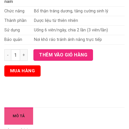
nam
Chức năng
Bổ thận tráng dương, tăng cường sinh lý
Thành phần
Dược liệu từ thiên nhiên
Sử dụng
Uống 6 viên/ngày, chia 2 lần (3 viên/lần)
Bảo quản
Nơi khô ráo tránh ánh nắng trực tiếp
Viên uống Kanka Nhật Bản bổ thận tráng dương tăng cường sin
THÊM VÀO GIỎ HÀNG
MUA HÀNG
MÔ TẢ