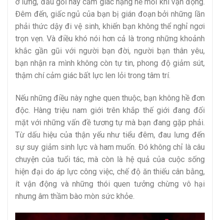
ở lưng, đầu gối hay cảm giác nặng nề mỗi khi vận động.
Đêm đến, giấc ngủ của bạn bị gián đoạn bởi những lần
phải thức dậy đi vệ sinh, khiến bạn không thể nghỉ ngơi
trọn vẹn. Và điều khó nói hơn cả là trong những khoảnh
khắc gần gũi với người bạn đời, người bạn thân yêu,
bạn nhận ra mình không còn tự tin, phong độ giảm sút,
thậm chí cảm giác bất lực len lỏi trong tâm trí.
Nếu những điều này nghe quen thuộc, bạn không hề đơn
độc. Hàng triệu nam giới trên khắp thế giới đang đối
mặt với những vấn đề tương tự mà bạn đang gặp phải.
Từ dấu hiệu của thận yếu như tiểu đêm, đau lưng đến
sự suy giảm sinh lực và ham muốn. Đó không chỉ là câu
chuyện của tuổi tác, mà còn là hệ quả của cuộc sống
hiện đại do áp lực công việc, chế độ ăn thiếu cân bằng,
ít vận động và những thói quen tưởng chừng vô hại
nhưng âm thầm bào mòn sức khỏe.