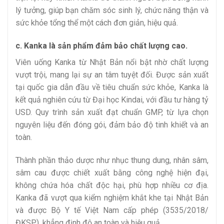
lý tưởng, giúp bạn chăm sóc sinh lý, chức năng thận và
sức khỏe tổng thể một cách đơn giản, hiệu quả.
c. Kanka là sản phẩm đảm bảo chất lượng cao.
Viên uống Kanka từ Nhật Bản nổi bật nhờ chất lượng
vượt trội, mang lại sự an tâm tuyệt đối. Được sản xuất
tại quốc gia dẫn đầu về tiêu chuẩn sức khỏe, Kanka là
kết quả nghiên cứu từ Đại học Kindai, với đầu tư hàng tỷ
USD. Quy trình sản xuất đạt chuẩn GMP, từ lựa chọn
nguyên liệu đến đóng gói, đảm bảo độ tinh khiết và an
toàn.
Thành phần thảo dược như nhục thung dung, nhân sâm,
sâm cau được chiết xuất bằng công nghệ hiện đại,
không chứa hóa chất độc hại, phù hợp nhiều cơ địa.
Kanka đã vượt qua kiểm nghiệm khắt khe tại Nhật Bản
và được Bộ Y tế Việt Nam cấp phép (3535/2018/
ĐKSP), khẳng định độ an toàn và hiệu quả.