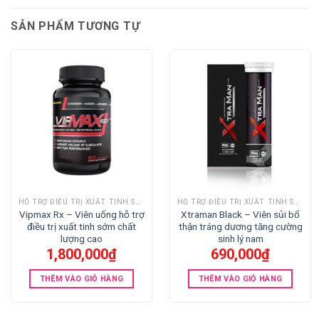
SẢN PHẨM TƯƠNG TỰ
HỖ TRỢ ĐIỀU TRỊ XUẤT TINH SỚM
HỖ TRỢ ĐIỀU TRỊ XUẤT TINH SỚM
Vipmax Rx – Viên uống hỗ trợ
Xtraman Black – Viên sủi bổ
điều trị xuất tinh sớm chất
thận tráng dương tăng cường
lượng cao
sinh lý nam
1,800,000
₫
690,000
₫
THÊM VÀO GIỎ HÀNG
THÊM VÀO GIỎ HÀNG