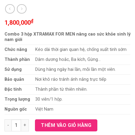
₫
1,800,000
Combo 3 hộp XTRAMAX FOR MEN nâng cao sức khỏe sinh lý
nam giới
Chức năng
Kéo dài thời gian quan hệ, chống xuất tinh sớm
Thành phần
Dâm dương hoắc, Ba kích, Gừng…
Sử dụng
Dùng hàng ngày hai lần, mỗi lần một viên.
Bảo quản
Nơi khô ráo tránh ánh nắng trực tiếp
Đặc tính
Thành phần từ thiên nhiên.
Trọng lượng
30 viên/1 hộp.
Nguồn gốc
Việt Nam
Combo 3 hộp XTRAMAX FOR MEN nâng cao sức khỏe sinh lý na
THÊM VÀO GIỎ HÀNG