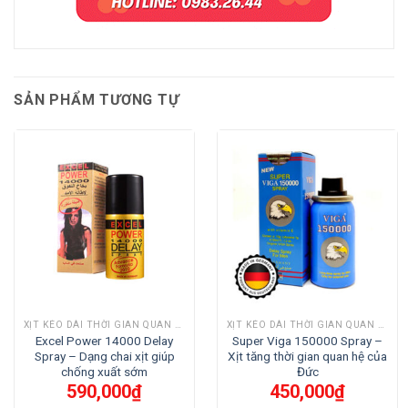
SẢN PHẨM TƯƠNG TỰ
XỊT KÉO DÀI THỜI GIAN QUAN HỆ
XỊT KÉO DÀI THỜI GIAN QUAN HỆ
Excel Power 14000 Delay
Super Viga 150000 Spray –
Spray – Dạng chai xịt giúp
Xịt tăng thời gian quan hệ của
chống xuất sớm
Đức
590,000
₫
450,000
₫