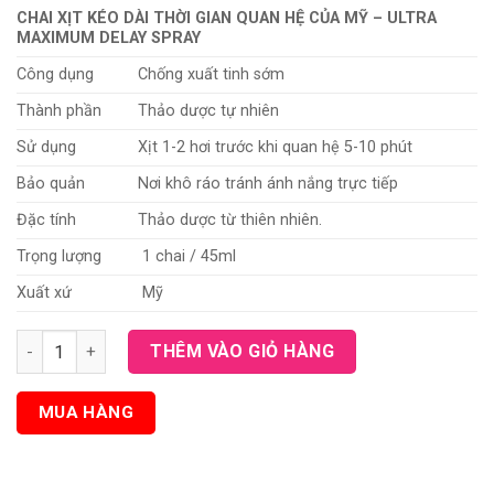
CHAI XỊT KÉO DÀI THỜI GIAN QUAN HỆ CỦA MỸ – ULTRA
MAXIMUM DELAY SPRAY
Công dụng
Chống xuất tinh sớm
Thành phần
Thảo dược tự nhiên
Sử dụng
Xịt 1-2 hơi trước khi quan hệ 5-10 phút
Bảo quản
Nơi khô ráo tránh ánh nắng trực tiếp
Đặc tính
Thảo dược từ thiên nhiên.
Trọng lượng
1 chai / 45ml
Xuất xứ
Mỹ
CHAI XỊT KÉO DÀI THỜI GIAN QUAN HỆ CỦA MỸ - ULTRA MAXIM
THÊM VÀO GIỎ HÀNG
MUA HÀNG