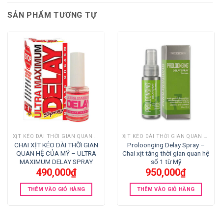
SẢN PHẨM TƯƠNG TỰ
XỊT KÉO DÀI THỜI GIAN QUAN HỆ
XỊT KÉO DÀI THỜI GIAN QUAN HỆ
CHAI XỊT KÉO DÀI THỜI GIAN
Proloonging Delay Spray –
QUAN HỆ CỦA MỸ – ULTRA
Chai xịt tăng thời gian quan hệ
MAXIMUM DELAY SPRAY
số 1 từ Mỹ
490,000
₫
950,000
₫
THÊM VÀO GIỎ HÀNG
THÊM VÀO GIỎ HÀNG