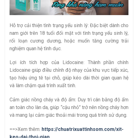
Hỗ trợ cải thiện tình trạng yếu sinh lý: Đặc biệt dành cho
nam giới trên 18 tuổi đối mặt với tình trạng yếu sinh lý,
rối loạn cương dương, hoặc muốn tăng cường trải
nghiệm quan hệ tình dục.
Lợi ích tích hợp của Lidocaine: Thành phần chính
Lidocaine giúp điều chỉnh độ nhạy của khu vực tiếp xúc,
tạo hiệu ứng tê tại chỗ, giúp kéo dài thời gian quan hệ
và làm chậm quá trình xuất tinh.
Cảm giác nồng cháy và độ ẩm: Duy trì cân bằng độ ẩm
an toàn cho làn da, giúp “cậu nhỏ” trở nên nồng cháy hơn
và mang lại cảm giác thoải mái trong quá trình sử dụng.
==>Xem thêm:
https://chuatrixuattinhsom.com/xit-
keo-dai-thoi-gian