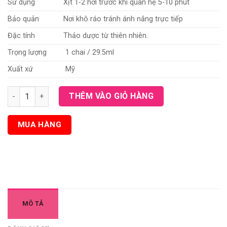
Sử dụng
Xịt 1-2 hơi trước khi quan hệ 5-10 phút
Bảo quản
Nơi khô ráo tránh ánh nắng trực tiếp
Đặc tính
Thảo dược từ thiên nhiên.
Trọng lượng
1 chai / 29.5ml
Xuất xứ
Mỹ
Chai xịt chống xuất tinh sớm của Mỹ - Go Long AF Prolong Spr
THÊM VÀO GIỎ HÀNG
MUA HÀNG
MÔ TẢ