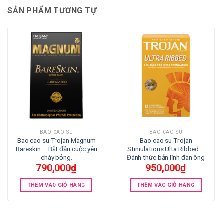
SẢN PHẨM TƯƠNG TỰ
BAO CAO SU
BAO CAO SU
Bao cao su Trojan Magnum
Bao cao su Trojan
Bareskin – Bắt đầu cuộc yêu
Stimulations Ulta Ribbed –
cháy bỏng.
Đánh thức bản lĩnh đàn ông
790,000
₫
950,000
₫
THÊM VÀO GIỎ HÀNG
THÊM VÀO GIỎ HÀNG