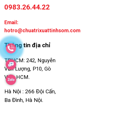
0983.26.44.22
Email:
hotro@chuatrixuattinhsom.com
Thông tin địa chỉ
TP.HCM: 242, Nguyễn
Văn Lượng, P10, Gò
Vấp, HCM.
Hà Nội : 266 Đội Cấn,
Ba Đình, Hà Nội.