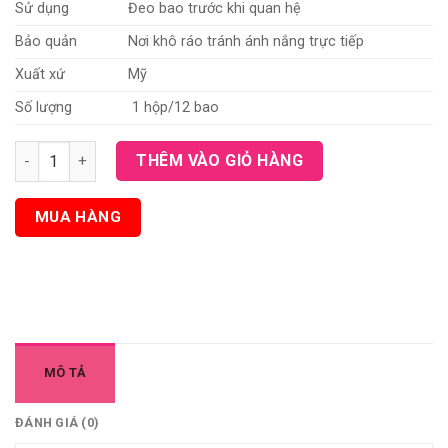
Sử dụng
Đeo bao trước khi quan hệ
Bảo quản
Nơi khô ráo tránh ánh nắng trực tiếp
Xuất xứ
Mỹ
Số lượng
1 hộp/12 bao
Bao cao su Trojan Sensitivity Ultra Thin Lubricated Condoms 
THÊM VÀO GIỎ HÀNG
MUA HÀNG
MÔ TẢ
ĐÁNH GIÁ (0)