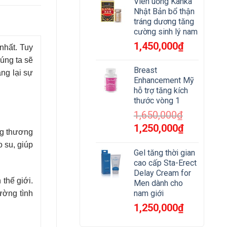
Viên uống Kanka
Nhật Bản bổ thận
tráng dương tăng
cường sinh lý nam
1,450,000
₫
nhất. Tuy
úng ta sẽ
Breast
ng lại sự
Enhancement Mỹ
hỗ trợ tăng kích
thước vòng 1
1,650,000
₫
Giá
Giá
1,250,000
₫
ng thương
gốc
hiện
 su, giúp
là:
tại
Gel tăng thời gian
1,650,000₫.
là:
cao cấp Sta-Erect
1,250,000₫.
Delay Cream for
 thế giới.
Men dành cho
nam giới
ường tình
1,250,000
₫