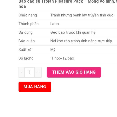
Bao cao su Trojan Pleasure Pack – Mỏng vô hình, 
hoa
Chức năng
Tránh những bệnh lây truyền tình dục
Thành phần
Latex
Sử dụng
Đeo bao trước khi quan hệ
Bảo quản
Nơi khô ráo tránh ánh nắng trực tiếp
Xuất xứ
Mỹ
Số lượng
1 hộp/12 bao
Bao cao su Trojan Pleasure Pack - Mỏng vô hình, tình
THÊM VÀO GIỎ HÀNG
MUA HÀNG