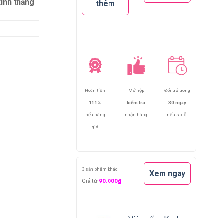
tình thăng
thêm
Hoàn tiền
Mở hộp
Đổi trả trong
111%
kiểm tra
30 ngày
nếu hàng
nhận hàng
nếu sp lỗi
giả
 thăng hoa số lượng
3 sản phẩm khác
Xem ngay
Giá từ
90.000₫