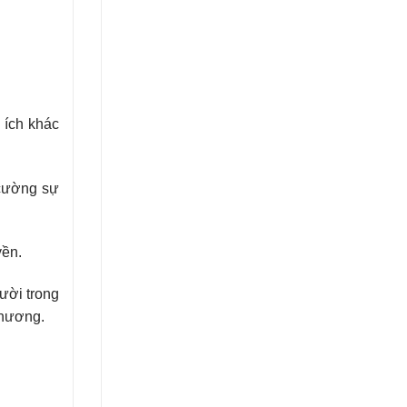
 ích khác
 cường sự
yền.
ười trong
phương.