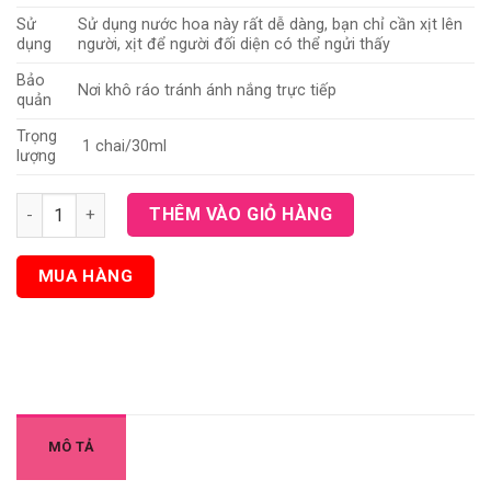
Sử
Sử dụng nước hoa này rất dễ dàng, bạn chỉ cần xịt lên
dụng
người, xịt để người đối diện có thể ngửi thấy
Bảo
Nơi khô ráo tránh ánh nắng trực tiếp
quản
Trọng
1 chai/30ml
lượng
Nước hoa Tomy For Him - Hương thơm gợi cảm cho nam giới số
THÊM VÀO GIỎ HÀNG
MUA HÀNG
MÔ TẢ