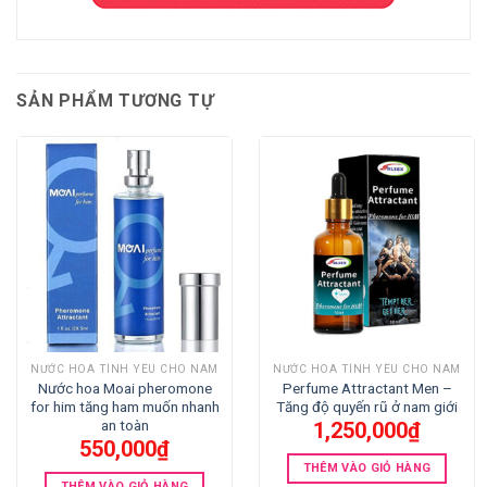
SẢN PHẨM TƯƠNG TỰ
NƯỚC HOA TÌNH YÊU CHO NAM
NƯỚC HOA TÌNH YÊU CHO NAM
Nước hoa Moai pheromone
Perfume Attractant Men –
for him tăng ham muốn nhanh
Tăng độ quyến rũ ở nam giới
an toàn
1,250,000
₫
550,000
₫
THÊM VÀO GIỎ HÀNG
THÊM VÀO GIỎ HÀNG