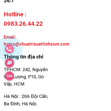
24/7
Hotline :
0983.26.44.22
Email:
hotro@chuatrixuattinhsom.com
Thông tin địa chỉ
TP.HCM: 242, Nguyễn
Văn Lượng, P10, Gò
Vấp, HCM.
Hà Nội : 266 Đội Cấn,
Ba Đình, Hà Nội.