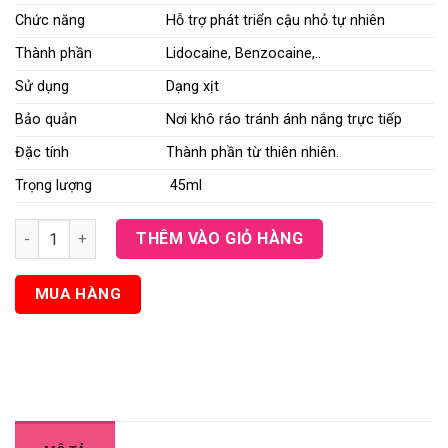
Chức năng
Hỗ trợ phát triển cậu nhỏ tự nhiên
Thành phần
Lidocaine, Benzocaine,..
Sử dụng
Dạng xịt
Bảo quản
Nơi khô ráo tránh ánh nắng trực tiếp
Đặc tính
Thành phần từ thiên nhiên.
Trọng lượng
45ml
Power 28000 - Dạng chai xịt kéo dài thời gian quan hệ tình dụ
THÊM VÀO GIỎ HÀNG
MUA HÀNG